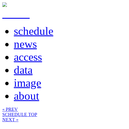
schedule
news
access
data
image
about
« PREV
SCHEDULE TOP
NEXT »